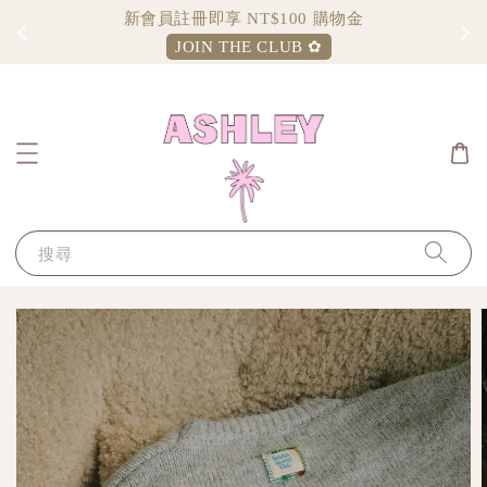
Sign up and enjoy $100 shopping credit
JOIN THE CLUB ✿
搜尋