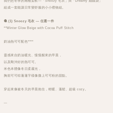
我們把冬季的兩種柔軟—「Snoozy 毛衣」與「Dreamy 絲絨袋」
組成一套能讓日常變舒服的小小禮物組。
🧶 (1) Snoozy 毛衣 — 任選一件
**Winter Glow Beige with Cocoa Puff Stitch
奶油熱可可配色****
靈感來自奶油暖光、慢慢醒來的早晨，
以及剛沖好的熱可可。
米色本體像冬日柔霧光，
胸前可可棕蓬蓬字樣像撒上可可粉的甜點。
穿起來像被冬天的早晨抱住，輕暖、蓬鬆、超級 cozy。
—