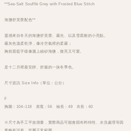
**Sea-Salt Soufflé Grey with Frosted Blue Stitch
海鹽舒芙蕾配色**
靈感來自冬天的海鹽舒芙蕾、霧光、以及雪霜般的小亮點。
霧灰色溫柔乾淨，像冷空氣裡的柔霧；
胸前霜藍字樣像灑上細砂海鹽，微亮又可愛。
是十二月裡最安靜、舒服的一抹冬季色。
尺寸資訊 Size Info（單位：公分）
F
胸圍：104–118 肩寬：56 袖長：49 衣長：60
※尺寸為手工平放測量，實際商品可能會因布料特性、水洗處理等因
素略有誤差，皆屬正常範圍。