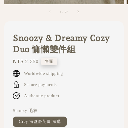
1
/
27
Snoozy & Dreamy Cozy
Duo 慵懶雙件組
Regular
NT$ 2,350
售完
price
Worldwide shipping
Secure payments
Authentic product
Snoozy 毛衣
Grey 海鹽舒芙蕾 預購