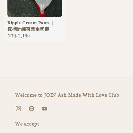
Ripple Cream Pants｜
棕櫚針繡荷葉垂墜褲
Regular
NT$ 2,180
price
Welcome to JOIN Ash Made With Love Club
We accept