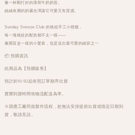
像一杯剛打好的薄荷牛奶奶昔。
絲絨表層的奶霧光澤讓它可愛又有質感。
Sunday Snooze Club 的格紋手工小標籤，
每一塊格紋的配色都不太一樣——
像開盲盒一樣的小驚喜，也是這次最可愛的細節之一
📦 預購資訊
此商品為【預購販售】
預計於01/02起依照訂單順序出貨
實際到貨時間依物流配送為準。
※因應工廠同批製作流程，恕無法安排提前出貨或指定日期到
貨，敬請見諒。