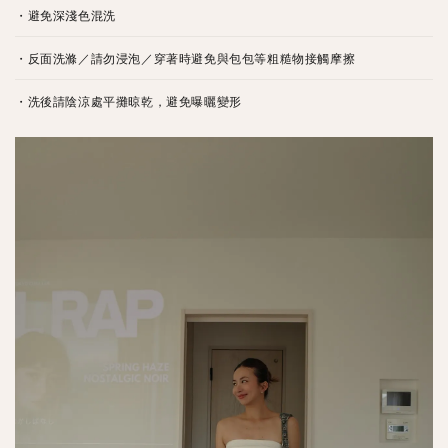
・避免深淺色混洗
・反面洗滌／請勿浸泡／穿著時避免與包包等粗糙物接觸摩擦
・洗後請陰涼處平攤晾乾，避免曝曬變形