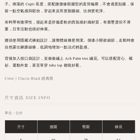
子。俐落的 Capri 長度，搭配微微修順腿型的直筒輪廓，不會過度貼腿，保
留一點空氣感與鬆份，穿起來反而更顯腿細、比例更乾淨。
布料帶有微彈性，摸起來是舒服柔軟的西裝感針織材質，有垂墜度但不厚
重，日常活動也很好伸展。
腰頭使用隱藏式褲釦設計，讓整體線條更簡潔。側邊小開衩細節，走動時會
自然露出腳踝線條，低調地增加一點法式輕盈感。
背後加入假口袋設計，並偷偷繡上 Ash Palm tree 繡花。可以搭配背心、襯
衫、運動外套，甚至單穿 tube top 都很好看。
Color｜Classic Black 經典黑
尺寸資訊 SIZE INFO
單位：公分
尺寸
腰圍
臀圍
褲長
S
66
78
61