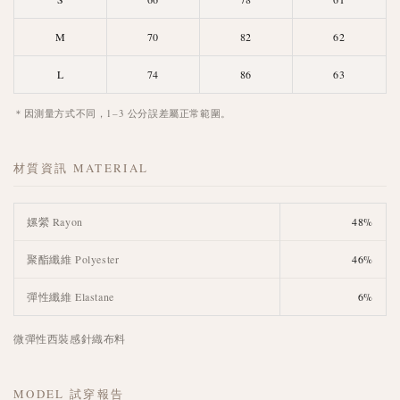
M
70
82
62
L
74
86
63
＊因測量方式不同，1–3 公分誤差屬正常範圍。
材質資訊 MATERIAL
嫘縈 Rayon
48%
聚酯纖維 Polyester
46%
彈性纖維 Elastane
6%
微彈性西裝感針織布料
MODEL 試穿報告