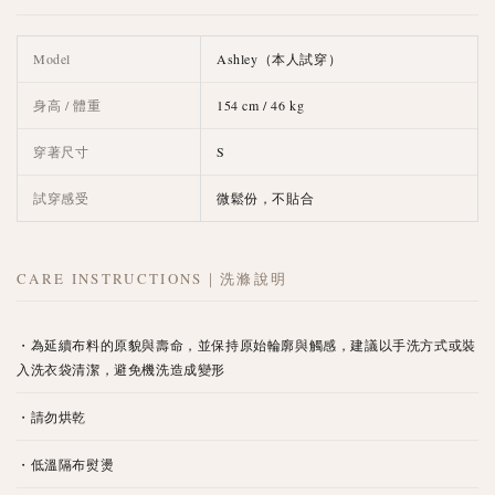
Model
Ashley（本人試穿）
身高 / 體重
154 cm / 46 kg
穿著尺寸
S
試穿感受
微鬆份，不貼合
CARE INSTRUCTIONS｜洗滌說明
・為延續布料的原貌與壽命，並保持原始輪廓與觸感，建議以手洗方式或裝
入洗衣袋清潔，避免機洗造成變形
・請勿烘乾
・低溫隔布熨燙