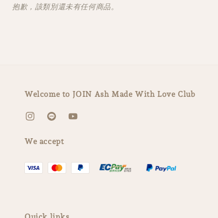
抱歉，該類別還未有任何商品。
Welcome to JOIN Ash Made With Love Club
We accept
Quick links