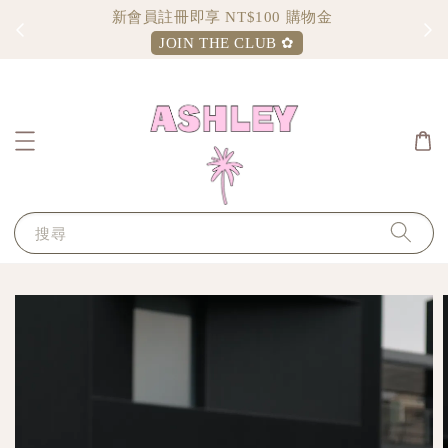
JULY Pre-order｜07/30— 08/02｜
$2,000 free shipping till 8/2 Sun.23:59
搜尋