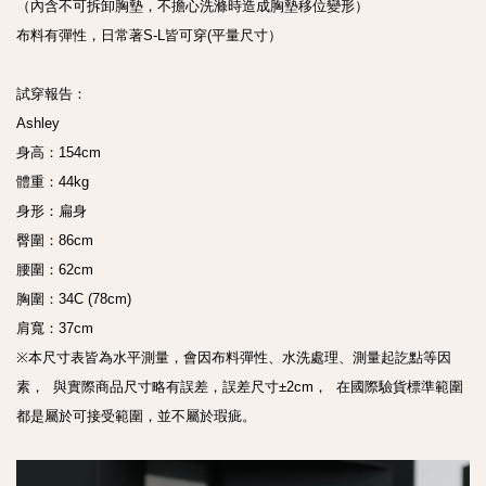
（內含不可拆卸胸墊，不擔心洗滌時造成胸墊移位變形）
布料有彈性，日常著S-L皆可穿(平量尺寸）
試穿報告： 
Ashley  
身高：154cm 
體重：44kg 
身形：扁身 
臀圍：86cm 
腰圍：62cm 
胸圍：34C (78cm) 
肩寬：37cm 
※本尺寸表皆為水平測量，會因布料彈性、水洗處理、測量起訖點等因
素，  與實際商品尺寸略有誤差，誤差尺寸±2cm，  在國際驗貨標準範圍
都是屬於可接受範圍，並不屬於瑕疵。