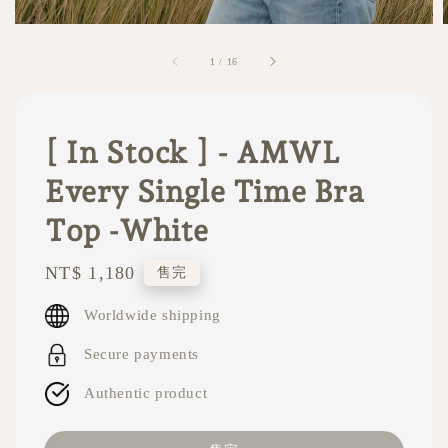
1
/
16
[ In Stock ] - AMWL
Every Single Time Bra
Top -White
Regular
NT$ 1,180
售完
price
Worldwide shipping
Secure payments
Authentic product