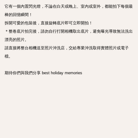
它有一個內置閃光燈，不論在白天或晚上、室內或室外，都能拍下每個最
棒的回憶瞬間！

拆開可愛的包裝後，直接旋轉底片即可立即開拍！

＊整卷底片拍完後，請勿自行打開相機取出底片，避免曝光導致無法洗出
漂亮的照片。

請直接將整台相機送至照片沖洗店，交給專業沖洗取得實體照片或電子
檔。

期待你們與我們分享 best holiday memories
