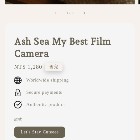
1
/
5
Ash Sea My Best Film
Camera
Regular
NT$ 1,280
售完
price
Worldwide shipping
Secure payments
Authentic product
款式
Let's Stay Cuteeee