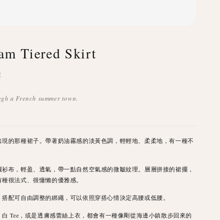
am Tiered Skirt
裙
ugh a French summer town.
出現的那種裙子。帶著奶油霧感的淡黃色調，輕輕地、柔柔地，有一種不
。
襯衫布，輕盈、透氣，帶一點自然空氣感的微皺紋理。層層拼接的裙擺，
有種很法式、很慵懶的優雅感。
，搭配可自由調整的綁繩，可以依照穿搭心情決定高腰或低腰。
白 Tee，或是透膚感蕾絲上衣，都會有一種像剛從海邊小鎮散步回來的