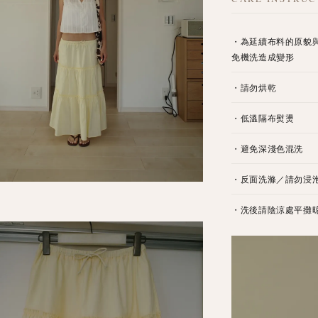
・為延續布料的原貌
免機洗造成變形
・請勿烘乾
・低溫隔布熨燙
・避免深淺色混洗
・反面洗滌／請勿浸
・洗後請陰涼處平攤