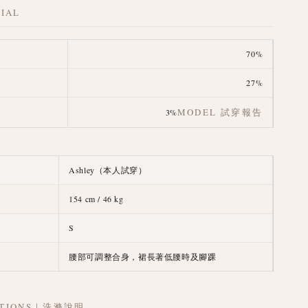
IAL
70%
27%
MODEL 試穿報告
3%
Ashley（本人試穿）
154 cm / 46 kg
S
腰部可調整合身，裙長著低腰時及腳踝
UCTIONS｜洗滌說明