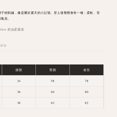
椰子樹刺繡，像是屬於夏天的小記號。穿上後整體會有一種：柔軟、安
日氣息。
 Yellow 奶油柔霧黃
NFO
腰圍
臀圍
裙長
34
58
78
36
60
80
38
62
82