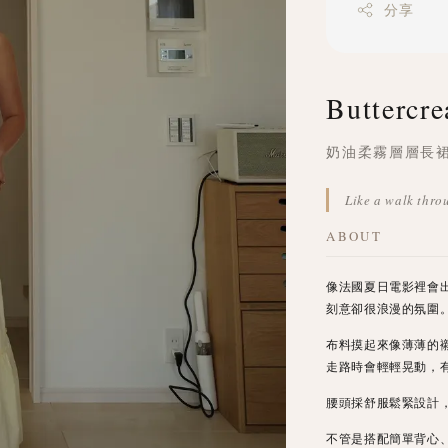
分享
Buttercre
奶油柔霧層層長
Like a walk thro
ABOUT
像法國夏日電影裡會
刻意卻很浪漫的氛圍
布料摸起來像薄薄的
走路時會輕輕晃動，
腰頭採舒服鬆緊設計
不管是搭配簡單背心、