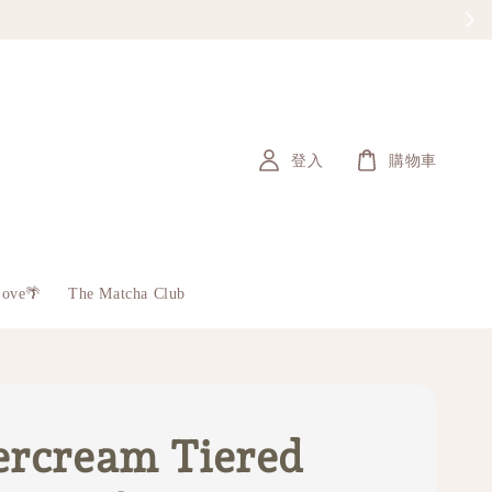
登入
購物車
Love🌴
The Matcha Club
ercream Tiered