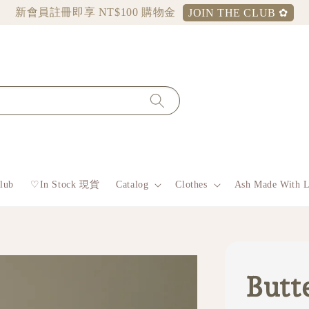
新會員註冊即享 NT$100 購物金
JOIN THE CLUB ✿
lub
♡︎In Stock 現貨
Catalog
Clothes
Ash Made With 
Butt