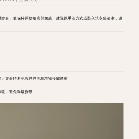
與壽命，並保持原始輪廓與觸感，建議以手洗方式或裝入洗衣袋清潔，避
泡／穿著時避免與包包等粗糙物接觸摩擦
晾乾，避免曝曬變形