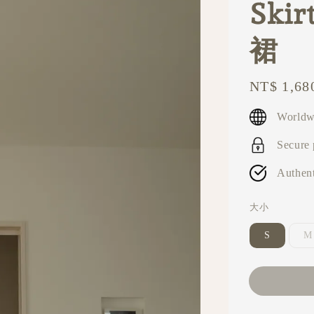
Sk
裙
Regular
NT$ 1,68
price
Worldw
Secure
Authent
大小
S
M