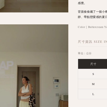
感覺。
背面偷偷藏了一個小
靜、帶點戀愛感的夏
Color｜Buttercream
尺寸資訊 SIZE I
單位：公分
尺寸
S
M
L