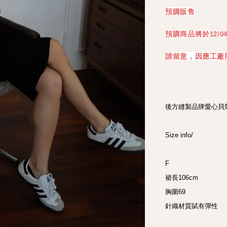
預購販售
預購商品將於
12/0
請留意，因應工廠
後方縫製品牌愛心貝殼
Size info/

F

裙長106cm

胸圍69

針織材質賦有彈性
