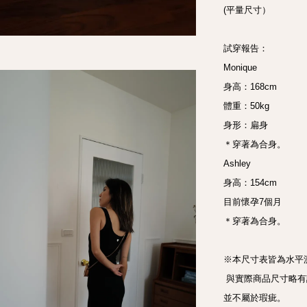
(平量尺寸）

試穿報告： 

Monique

身高：168cm 

體重：50kg 

身形：扁身 

＊穿著為合身。

Ashley

身高：154cm 

目前懷孕7個月

＊穿著為合身。

※本尺寸表皆為水平
 與實際商品尺寸略有誤差，誤差尺寸±2cm，  在國際驗貨標準範圍都是屬於可接受範圍，
並不屬於瑕疵。