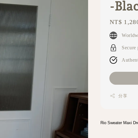
-Bla
Regular
NT$ 1,28
price
Worldw
Secure
Authent
分享