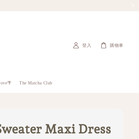
登入
購物車
Love🌴
The Matcha Club
Sweater Maxi Dress