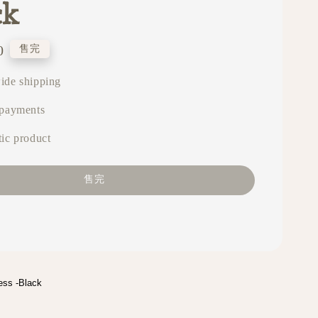
ck
0
售完
ide shipping
 payments
ic product
售完