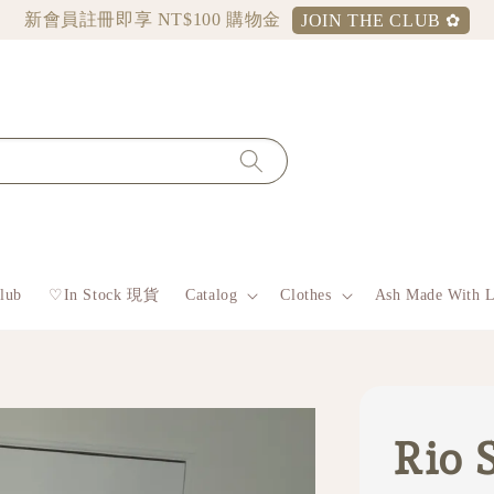
新會員註冊即享 NT$100 購物金
JOIN THE CLUB ✿
lub
♡︎In Stock 現貨
Catalog
Clothes
Ash Made With 
Rio 