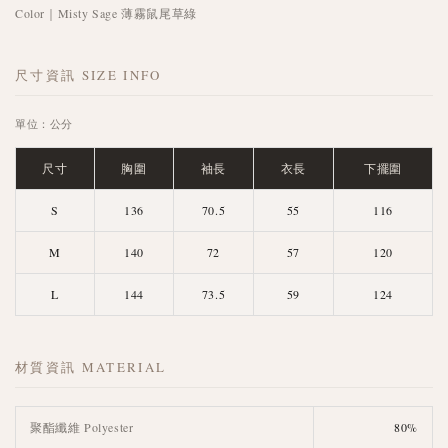
Color｜Misty Sage 薄霧鼠尾草綠
尺寸資訊 SIZE INFO
單位：公分
尺寸
胸圍
袖長
衣長
下擺圍
S
136
70.5
55
116
M
140
72
57
120
L
144
73.5
59
124
材質資訊 MATERIAL
聚酯纖維 Polyester
80%