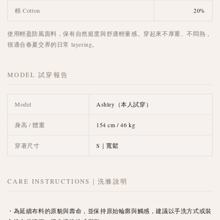
棉 Cotton
20%
使用輕盈防風面料，保有自然挺度與舒適輕量感。穿起來不厚重、不悶熱，
很適合春夏交界的日常 layering。
MODEL 試穿報告
Model
Ashley（本人試穿）
身高 / 體重
154 cm / 46 kg
穿著尺寸
S｜寬鬆
CARE INSTRUCTIONS｜洗滌說明
・為延續布料的原貌與壽命，並保持原始輪廓與觸感，建議以手洗方式或裝