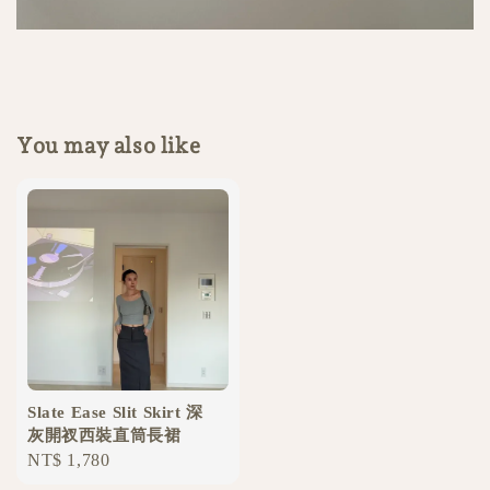
You may also like
Slate Ease Slit Skirt 深
灰開衩西裝直筒長裙
Regular
NT$ 1,780
price