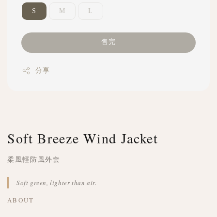
S
M
L
售完
分享
Soft Breeze Wind Jacket
柔風輕防風外套
Soft green, lighter than air.
ABOUT