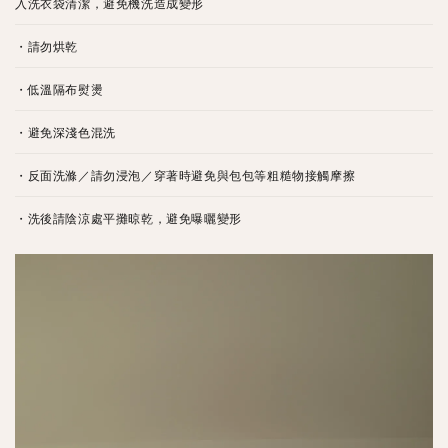
入洗衣袋清潔，避免機洗造成變形
・請勿烘乾
・低溫隔布熨燙
・避免深淺色混洗
・反面洗滌／請勿浸泡／穿著時避免與包包等粗糙物接觸摩擦
・洗後請陰涼處平攤晾乾，避免曝曬變形