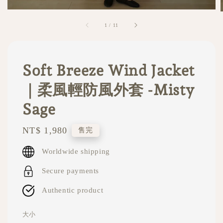
1
/
11
Soft Breeze Wind Jacket
｜柔風輕防風外套 -Misty
Sage
Regular
NT$ 1,980
售完
price
Worldwide shipping
Secure payments
Authentic product
大小