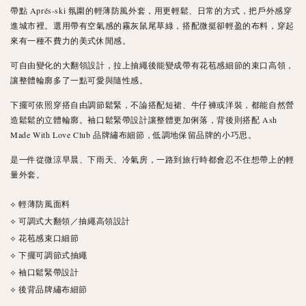
帶點 Aprés-ski 氛圍的輕薄防風外套，用更輕鬆、日常的方式，把戶外感穿
進城市裡。選用帶有空氣感的霧灰鼠尾草綠，搭配微挺卻輕盈的布料，穿起
來有一種不費力的美式休閒感。
可自由變化的大翻領設計，拉上抽繩後能變成帶有花苞感細節的束口高領，
讓整體輪廓多了一點可愛與隨性感。
下擺可依照穿搭自由調節鬆緊，不論搭配短裙、牛仔褲或洋裝，都能自然營
造鬆鬆的立體輪廓。袖口鬆緊帶設計讓整體更加俐落，背後則搭配 Ash
Made With Love Club 品牌繡布細節，低調地保留品牌的小巧思。
是一件從微涼早晨、下雨天、冷氣房，一路到旅行時都會忍不住想帶上的輕
量外套。
⟡ 輕薄防風面料
⟡ 可調式大翻領／抽繩高領設計
⟡ 花苞感束口細節
⟡ 下擺可調節式抽繩
⟡ 袖口鬆緊帶設計
⟡ 後背品牌繡布細節