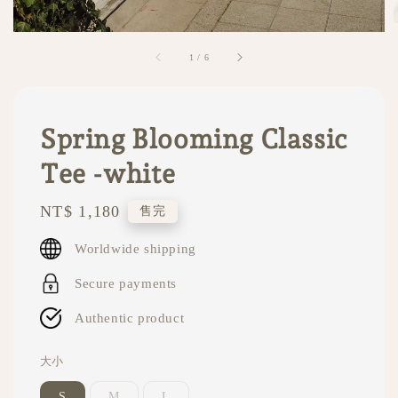
1
/
6
Spring Blooming Classic
Tee -white
Regular
NT$ 1,180
售完
price
Worldwide shipping
Secure payments
Authentic product
大小
S
M
L