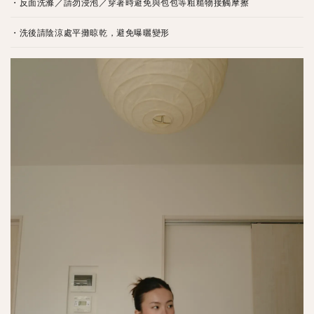
・反面洗滌／請勿浸泡／穿著時避免與包包等粗糙物接觸摩擦
・洗後請陰涼處平攤晾乾，避免曝曬變形