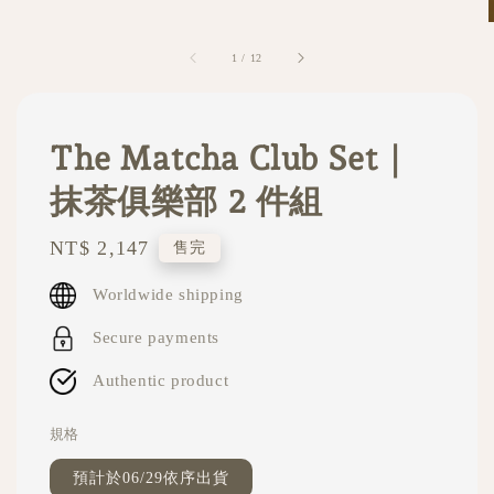
1
/
12
The Matcha Club Set｜
抹茶俱樂部 2 件組
Regular
NT$ 2,147
售完
price
Worldwide shipping
Secure payments
Authentic product
規格
預計於06/29依序出貨