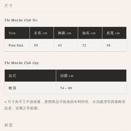
尺寸
The Matcha Club Tee
Size
衣長 cm
胸圍 cm
袖長 cm
肩寬 cm
Free Size
50
43
32
38
The Matcha Club Cap
款式
頭圍 cm
軟頂
54 – 60
※ 尺寸為手工平放測量，實際商品可能會因布料特性、水洗處理等因素略有
誤差，皆屬正常範圍。
材質