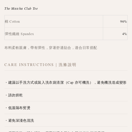
The Matcha Club Tee
棉 Cotton
96%
彈性纖維 Spandex
4%
布料柔軟親膚，帶有彈性，穿著舒適貼合，適合日常搭配
CARE INSTRUCTIONS｜洗滌說明
・建議以手洗方式或裝入洗衣袋清潔（Cap 亦可機洗），避免機洗造成變形
・請勿烘乾
・低溫隔布熨燙
・避免深淺色混洗