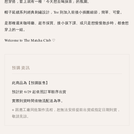
想穿搭，套上就有一種「今天想去喝抹茶」的氛圍。
帽子延續系列經典刺繡設計，Tee 則加入前後小插圖細節，簡單、可愛。
是那種週末咖啡廳、超市採買、接小孩下課、或只是想慢慢散步時，都會想
穿上的一組。
Welcome to The Matcha Club ♡
預購資訊
此商品為【預購販售】
預計於 6/29 起依照訂單順序出貨
實際到貨時間依物流配送為準。
※ 因應工廠同批製作流程，恕無法安排提前出貨或指定日期到貨，
敬請見諒。