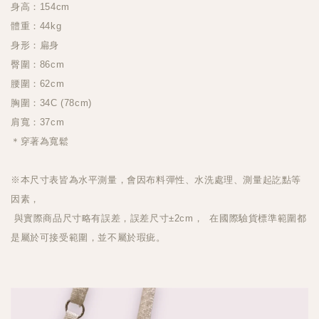
身高：154cm
體重：44kg
身形：扁身
臀圍：86cm
腰圍：62cm
胸圍：34C (78cm)
肩寬：37cm
＊穿著為寬鬆
※本尺寸表皆為水平測量，會因布料彈性、水洗處理、測量起訖點等
因素，
與實際商品尺寸略有誤差，誤差尺寸±2cm， 在國際驗貨標準範圍都
是屬於可接受範圍，並不屬於瑕疵。