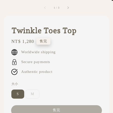
1
/
3
Twinkle Toes Top
Regular
NT$ 1,280
售完
price
Worldwide shipping
Secure payments
Authentic product
大小
S
M
售完