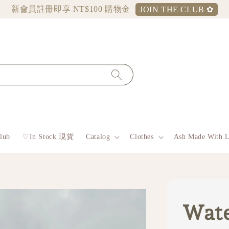
新會員註冊即享 NT$100 購物金
JOIN THE CLUB ✿
lub
♡︎In Stock 現貨
Catalog
Clothes
Ash Made With 
Wate