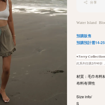
分享
Water Island Bl
預購販售
預購預計需14-
♥︎𝙏𝙚𝙧𝙧𝙮 𝘾𝙤𝙡𝙡
此系列任購𝟐件𝟗
材質：毛巾布料
布料有
彈性
Size info/
S