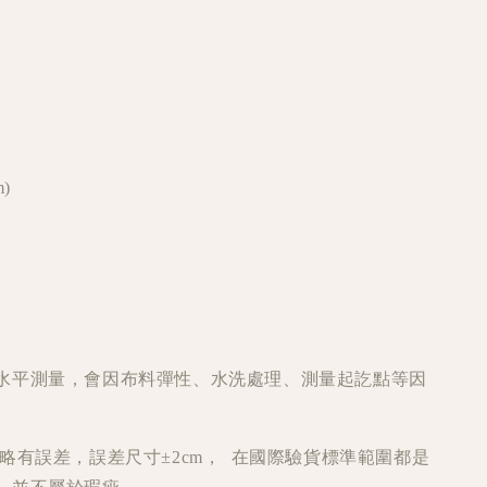
)
水平測量，會因布料彈性、水洗處理、測量起訖點等因
略有誤差，誤差尺寸±2cm， 在國際驗貨標準範圍都是