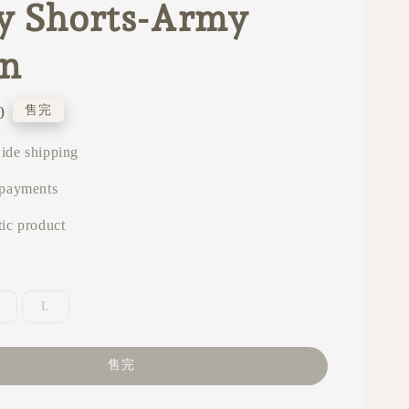
y Shorts-Army
en
0
售完
ide shipping
 payments
ic product
L
售完