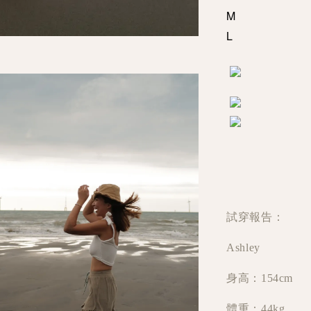
M
L
試穿報告：
Ashley
身高：154cm
體重：44kg