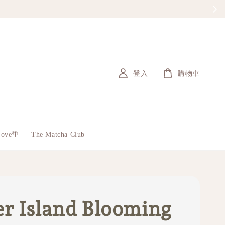
登入
購物車
Love🌴
The Matcha Club
r Island Blooming