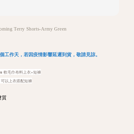
ooming Terry Shorts-Army Green
25個工作天，若因疫情影響延遲到貨，敬請見諒。
𝙚𝙘𝙩𝙞𝙤𝙣𝙨 軟毛巾布料上衣+短褲
折，可以上衣搭配短褲
材質