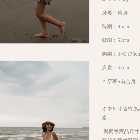
身形：扁身
臀圍：86cm
腰圍：52cm
胸圍：34C (78cm
肩寬：37cm
＊穿著S為合身
※本尺寸表皆為
素，
與實際商品尺寸