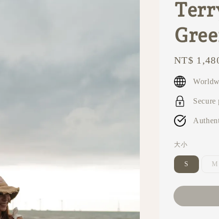
Terr
Gre
Regular
NT$ 1,48
price
Worldw
Secure
Authent
大小
S
M